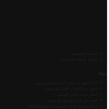
سياسة الخصوصية
شروط وأحكام الاستخدام
أدواتنا
أداة التحقق من صحة الرقم الضريبي تونس
محول رقم الحساب الآيبان في تونس
أسعار صرف الدينار التونسي
البحث عن الرمز البريدي في تونس
محاكي ضريبة الدخل الشخصي للموظف/المتقاعد