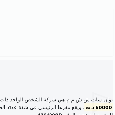
بوان سات ش ش م م هي شركة الشخص الواحد ذات ال
50000 د.ت
، ويقع مقرها الرئيسي في شقة عد1د الطابق السفلي من عمارة عد56د شارع الحبيب بورقيبة باردو (