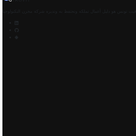
TROVIT
فيت تونس هو دليل أعمال تملكه وتحتفظ به وتديره
شركة مخزن التكنولوجيا