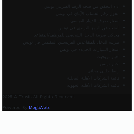
أداة التحقق من صحة الرقم الضريبي تونس
محول رقم الحساب الآيبان في تونس
أسعار صرف الدينار التونسي
البحث عن الرمز البريدي في تونس
محاكي ضريبة الدخل الشخصي للموظف/المتقاعد
ضريبة الدخل للمتقاعدين الفرنسيين المقيمين في تونس
أسعار السيارات الجديدة في تونس
أخبار تروفيت
أخبار تونس
رابط خلفي مجاني
قائمة الشركات الأهلية المحلية
قائمة الشركات الأهلية الجهوية
2025 © Trovit. All Rights Reserved.
Powered By
MegaWeb
.