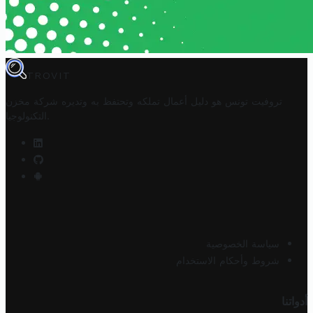
TROVIT
تروفيت تونس هو دليل أعمال تملكه وتحتفظ به وتديره
شركة مخزن
.
التكنولوجيا
سياسة الخصوصية
شروط وأحكام الاستخدام
أدواتنا