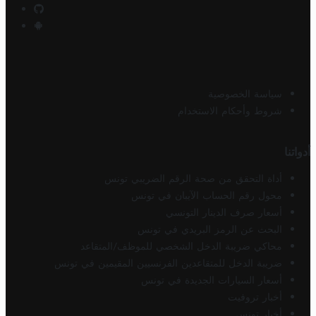
سياسة الخصوصية
شروط وأحكام الاستخدام
أدواتنا
أداة التحقق من صحة الرقم الضريبي تونس
محول رقم الحساب الآيبان في تونس
أسعار صرف الدينار التونسي
البحث عن الرمز البريدي في تونس
محاكي ضريبة الدخل الشخصي للموظف/المتقاعد
ضريبة الدخل للمتقاعدين الفرنسيين المقيمين في تونس
أسعار السيارات الجديدة في تونس
أخبار تروفيت
أخبار تونس