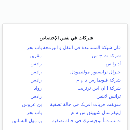
شركات في نفس الإختصاص
قان شبكة المساعدة في النقل و البرمجة
باب بحر
شركة ت ح س
مقرين
أدترانس
رادس
جنرال ترانسبور مولتيمودل
رادس
شركة قلوبمارس ذ م م
رادس
شركة ا ان اس ترنزيت
رواد
ترانس لاينس
رادس
سويفت فريات افريكا في حالة تصفية
بن عروس
إينيفرسال شيبينق ش م م
باب بحر
ت.ب.ت.أ لوجيستيك في حالة تصفية
بو مهل البساتين