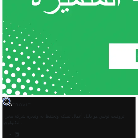
TROVIT
تروفيت تونس هو دليل أعمال تملكه وتحتفظ به وتديره
شركة مخزن
.
التكنولوجيا