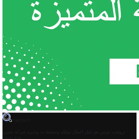
TROVIT
تروفيت تونس هو دليل أعمال تملكه وتحتفظ به وتديره
شركة مخزن
.
التكنولوجيا