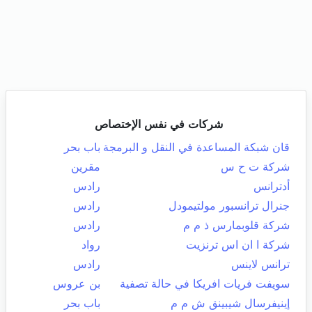
شركات في نفس الإختصاص
قان شبكة المساعدة في النقل و البرمجة
باب بحر
شركة ت ح س
مقرين
أدترانس
رادس
جنرال ترانسبور مولتيمودل
رادس
شركة قلوبمارس ذ م م
رادس
شركة ا ان اس ترنزيت
رواد
ترانس لاينس
رادس
سويفت فريات افريكا في حالة تصفية
بن عروس
إينيفرسال شيبينق ش م م
باب بحر