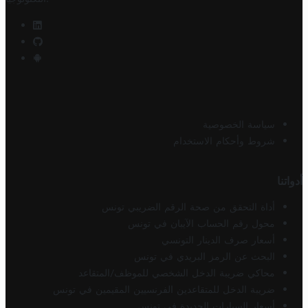
سياسة الخصوصية
شروط وأحكام الاستخدام
أدواتنا
أداة التحقق من صحة الرقم الضريبي تونس
محول رقم الحساب الآيبان في تونس
أسعار صرف الدينار التونسي
البحث عن الرمز البريدي في تونس
محاكي ضريبة الدخل الشخصي للموظف/المتقاعد
ضريبة الدخل للمتقاعدين الفرنسيين المقيمين في تونس
أسعار السيارات الجديدة في تونس