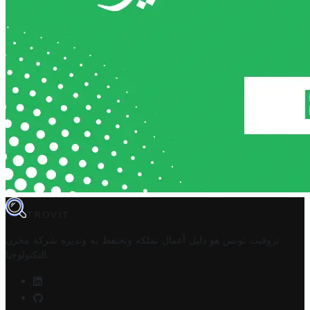
TROVIT
تروفيت تونس هو دليل أعمال تملكه وتحتفظ به وتديره
شركة مخزن
.
التكنولوجيا