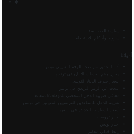
سياسة الخصوصية
شروط وأحكام الاستخدام
أدواتنا
أداة التحقق من صحة الرقم الضريبي تونس
محول رقم الحساب الآيبان في تونس
أسعار صرف الدينار التونسي
البحث عن الرمز البريدي في تونس
محاكي ضريبة الدخل الشخصي للموظف/المتقاعد
ضريبة الدخل للمتقاعدين الفرنسيين المقيمين في تونس
أسعار السيارات الجديدة في تونس
أخبار تروفيت
أخبار تونس
رابط خلفي مجاني