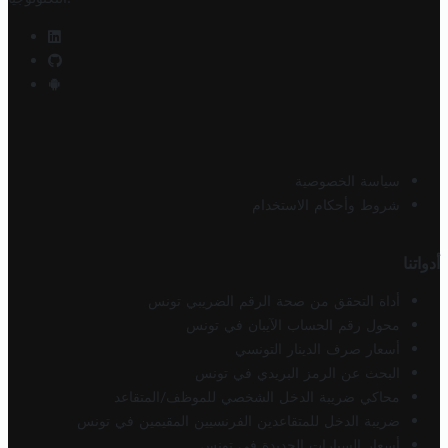
سياسة الخصوصية
شروط وأحكام الاستخدام
أدواتنا
أداة التحقق من صحة الرقم الضريبي تونس
محول رقم الحساب الآيبان في تونس
أسعار صرف الدينار التونسي
البحث عن الرمز البريدي في تونس
محاكي ضريبة الدخل الشخصي للموظف/المتقاعد
ضريبة الدخل للمتقاعدين الفرنسيين المقيمين في تونس
أسعار السيارات الجديدة في تونس