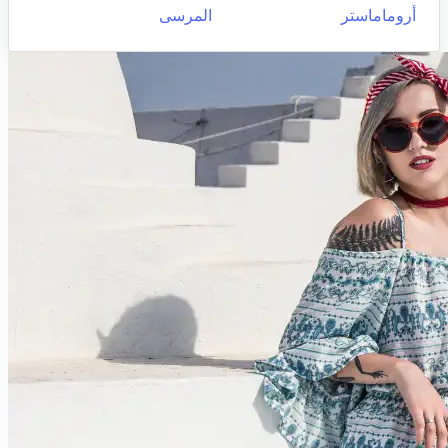
أروماماستر
المرسى