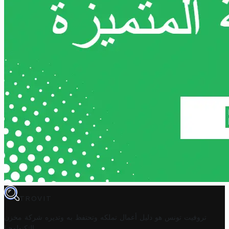
TROVIT
تروفيت تونس هو دليل أعمال تملكه وتحتفظ به وتديره
شركة مخزن
.
التكنولوجيا