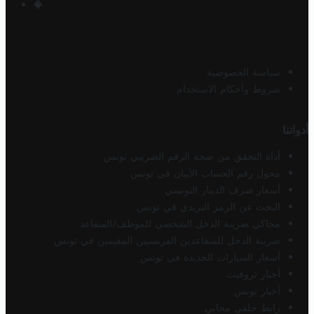
سياسة الخصوصية
شروط وأحكام الاستخدام
أدواتنا
أداة التحقق من صحة الرقم الضريبي تونس
محول رقم الحساب الآيبان في تونس
أسعار صرف الدينار التونسي
البحث عن الرمز البريدي في تونس
محاكي ضريبة الدخل الشخصي للموظف/المتقاعد
ضريبة الدخل للمتقاعدين الفرنسيين المقيمين في تونس
أسعار السيارات الجديدة في تونس
أخبار تروفيت
أخبار تونس
رابط خلفي مجاني