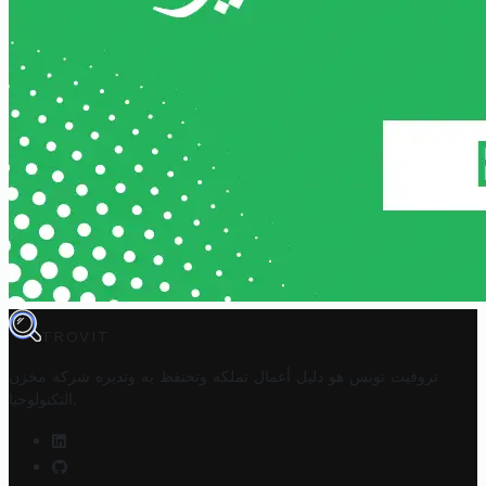
TROVIT
تروفيت تونس هو دليل أعمال تملكه وتحتفظ به وتديره
شركة مخزن
.
التكنولوجيا