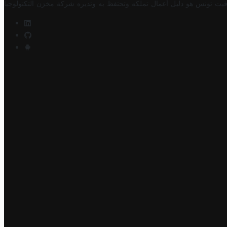
فيت تونس هو دليل أعمال تملكه وتحتفظ به وتديره
شركة مخزن التكنولوجيا