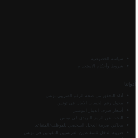
سياسة الخصوصية
شروط وأحكام الاستخدام
أدواتنا
أداة التحقق من صحة الرقم الضريبي تونس
محول رقم الحساب الآيبان في تونس
أسعار صرف الدينار التونسي
البحث عن الرمز البريدي في تونس
محاكي ضريبة الدخل الشخصي للموظف/المتقاعد
ضريبة الدخل للمتقاعدين الفرنسيين المقيمين في تونس