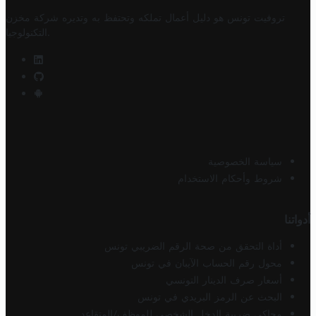
تروفيت تونس هو دليل أعمال تملكه وتحتفظ به وتديره
شركة مخزن
.
التكنولوجيا
سياسة الخصوصية
شروط وأحكام الاستخدام
أدواتنا
أداة التحقق من صحة الرقم الضريبي تونس
محول رقم الحساب الآيبان في تونس
أسعار صرف الدينار التونسي
البحث عن الرمز البريدي في تونس
محاكي ضريبة الدخل الشخصي للموظف/المتقاعد