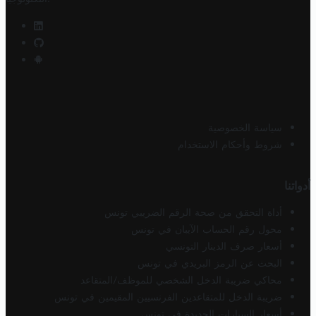
سياسة الخصوصية
شروط وأحكام الاستخدام
أدواتنا
أداة التحقق من صحة الرقم الضريبي تونس
محول رقم الحساب الآيبان في تونس
أسعار صرف الدينار التونسي
البحث عن الرمز البريدي في تونس
محاكي ضريبة الدخل الشخصي للموظف/المتقاعد
ضريبة الدخل للمتقاعدين الفرنسيين المقيمين في تونس
أسعار السيارات الجديدة في تونس