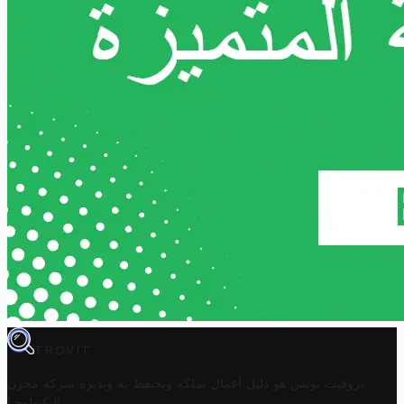
TROVIT
تروفيت تونس هو دليل أعمال تملكه وتحتفظ به وتديره
شركة مخزن
.
التكنولوجيا