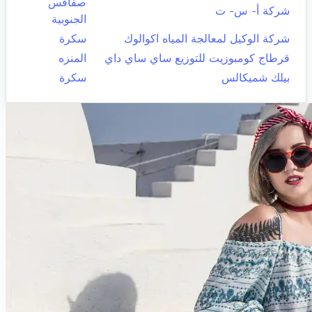
صفاقس
شركة أ- س- ت
الجنوبية
شركة الوكيل لمعالجة المياه اكوالوك
سكرة
قرطاج كومبوزيت للتوزيع ساي ساي داي
المنزه
بيلك شميكالس
سكرة