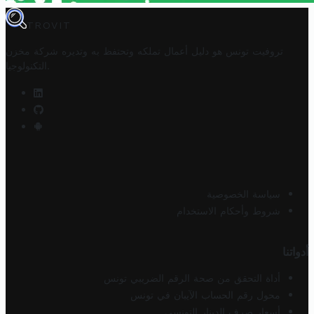
TROVIT
تروفيت تونس هو دليل أعمال تملكه وتحتفظ به وتديره
شركة مخزن
.
التكنولوجيا
سياسة الخصوصية
شروط وأحكام الاستخدام
أدواتنا
أداة التحقق من صحة الرقم الضريبي تونس
محول رقم الحساب الآيبان في تونس
أسعار صرف الدينار التونسي