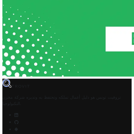
TROVIT
تروفيت تونس هو دليل أعمال تملكه وتحتفظ به وتديره
شركة مخزن
.
التكنولوجيا