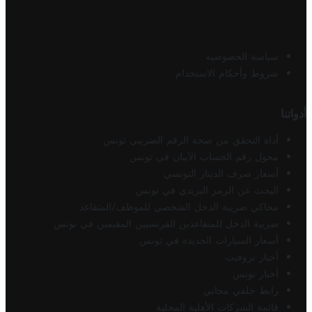
سياسة الخصوصية
شروط وأحكام الاستخدام
أدواتنا
أداة التحقق من صحة الرقم الضريبي تونس
محول رقم الحساب الآيبان في تونس
أسعار صرف الدينار التونسي
البحث عن الرمز البريدي في تونس
محاكي ضريبة الدخل الشخصي للموظف/المتقاعد
ضريبة الدخل للمتقاعدين الفرنسيين المقيمين في تونس
أسعار السيارات الجديدة في تونس
أخبار تروفيت
أخبار تونس
رابط خلفي مجاني
قائمة الشركات الأهلية المحلية