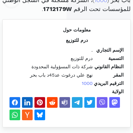
باب بحر (
1000
)، الشركة مسجلة في السجل الوطني
للمؤسسات تحت الرقم
1712179W
.
معلومات حول
درم للتوزيع
الإسم التجاري
.
التسمية
درم للتوزيع
النظام القانوني
شركة ذات المسؤولية المحدودة
المقر
نهج علي درغوث عد45د باب بحر
الترقيم البريدي
1000
الولاية