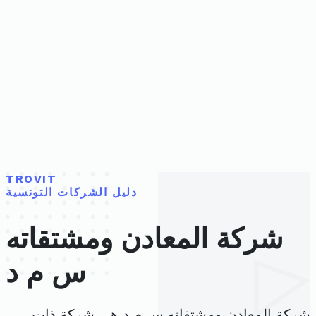
TROVIT
دليل الشركات التونسية
شركة المعادن ومشتقاته
س م د
شركة المعادن ومشتقاته س م د هي شركة ذات