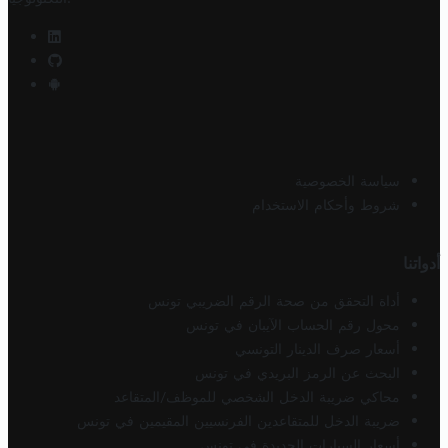
سياسة الخصوصية
شروط وأحكام الاستخدام
أدواتنا
أداة التحقق من صحة الرقم الضريبي تونس
محول رقم الحساب الآيبان في تونس
أسعار صرف الدينار التونسي
البحث عن الرمز البريدي في تونس
محاكي ضريبة الدخل الشخصي للموظف/المتقاعد
ضريبة الدخل للمتقاعدين الفرنسيين المقيمين في تونس
أسعار السيارات الجديدة في تونس