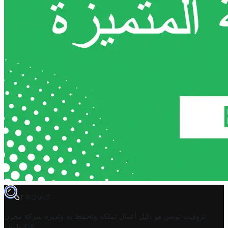
TROVIT
تروفيت تونس هو دليل أعمال تملكه وتحتفظ به وتديره
شركة مخزن
.
التكنولوجيا