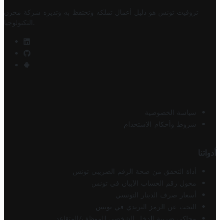
تروفيت تونس هو دليل أعمال تملكه وتحتفظ به وتديره
شركة مخزن
.
التكنولوجيا
سياسة الخصوصية
شروط وأحكام الاستخدام
أدواتنا
أداة التحقق من صحة الرقم الضريبي تونس
محول رقم الحساب الآيبان في تونس
أسعار صرف الدينار التونسي
البحث عن الرمز البريدي في تونس
محاكي ضريبة الدخل الشخصي للموظف/المتقاعد