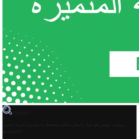
TROVIT
تروفيت تونس هو دليل أعمال تملكه وتحتفظ به وتديره
شركة مخزن
.
التكنولوجيا