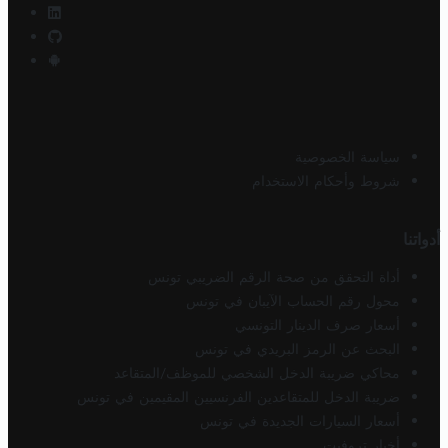
سياسة الخصوصية
شروط وأحكام الاستخدام
أدواتنا
أداة التحقق من صحة الرقم الضريبي تونس
محول رقم الحساب الآيبان في تونس
أسعار صرف الدينار التونسي
البحث عن الرمز البريدي في تونس
محاكي ضريبة الدخل الشخصي للموظف/المتقاعد
ضريبة الدخل للمتقاعدين الفرنسيين المقيمين في تونس
أسعار السيارات الجديدة في تونس
أخبار تروفيت