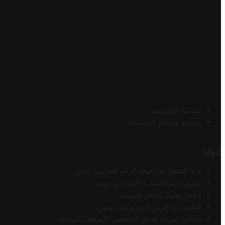
سياسة الخصوصية
شروط وأحكام الاستخدام
أدواتنا
أداة التحقق من صحة الرقم الضريبي تونس
محول رقم الحساب الآيبان في تونس
أسعار صرف الدينار التونسي
البحث عن الرمز البريدي في تونس
محاكي ضريبة الدخل الشخصي للموظف/المتقاعد