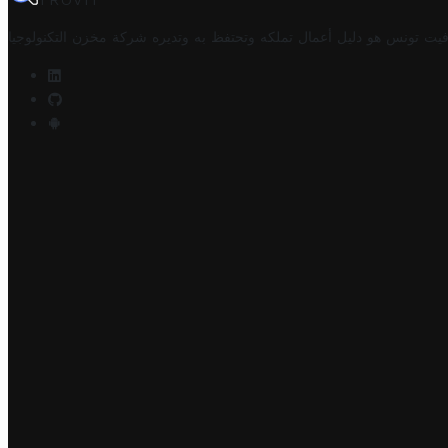
TROVIT
فيت تونس هو دليل أعمال تملكه وتحتفظ به وتديره
شركة مخزن التكنولوجيا