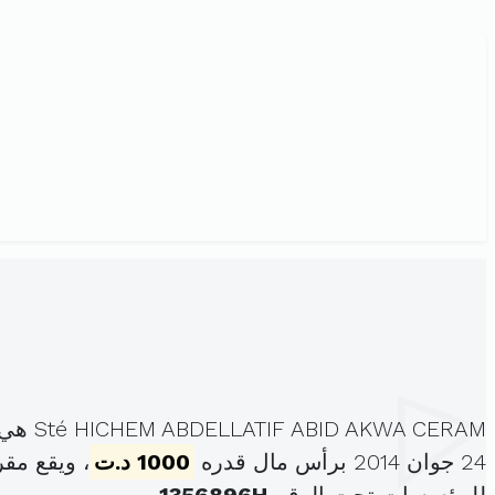
Sté HICHEM ABDELLATIF ABID AKWA CERAM هي شركة الشخص الواحد ذات المسؤولية المحدودة ، مسجلة تحت الهوية
24 جوان 2014 برأس مال قدره
1000 د.ت
، ويقع مقرها