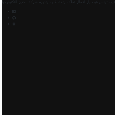
فيت تونس هو دليل أعمال تملكه وتحتفظ به وتديره
شركة مخزن التكنولوجيا