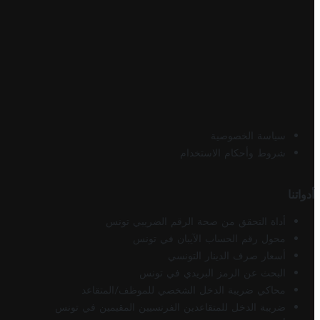
سياسة الخصوصية
شروط وأحكام الاستخدام
أدواتنا
أداة التحقق من صحة الرقم الضريبي تونس
محول رقم الحساب الآيبان في تونس
أسعار صرف الدينار التونسي
البحث عن الرمز البريدي في تونس
محاكي ضريبة الدخل الشخصي للموظف/المتقاعد
ضريبة الدخل للمتقاعدين الفرنسيين المقيمين في تونس