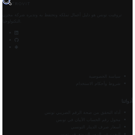
TROVIT
تروفيت تونس هو دليل أعمال تملكه وتحتفظ به وتديره
شركة مخزن
.
التكنولوجيا
سياسة الخصوصية
شروط وأحكام الاستخدام
أدواتنا
أداة التحقق من صحة الرقم الضريبي تونس
محول رقم الحساب الآيبان في تونس
أسعار صرف الدينار التونسي
البحث عن الرمز البريدي في تونس