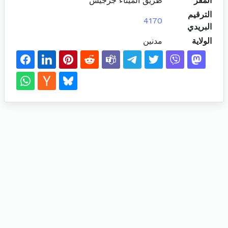
المقر
طريق الميناء جرجيس
الترقيم
4170
البريدي
الولاية
مدنين