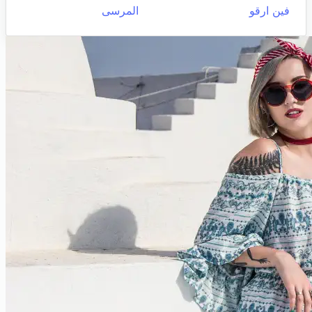
فين ارقو
المرسى