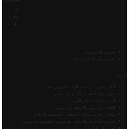
سياسة الخصوصية
شروط وأحكام الاستخدام
أدواتنا
أداة التحقق من صحة الرقم الضريبي تونس
محول رقم الحساب الآيبان في تونس
أسعار صرف الدينار التونسي
البحث عن الرمز البريدي في تونس
محاكي ضريبة الدخل الشخصي للموظف/المتقاعد
ضريبة الدخل للمتقاعدين الفرنسيين المقيمين في تونس
أسعار السيارات الجديدة في تونس