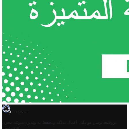
TROVIT
تروفيت تونس هو دليل أعمال تملكه وتحتفظ به وتديره
شركة مخزن
.
التكنولوجيا