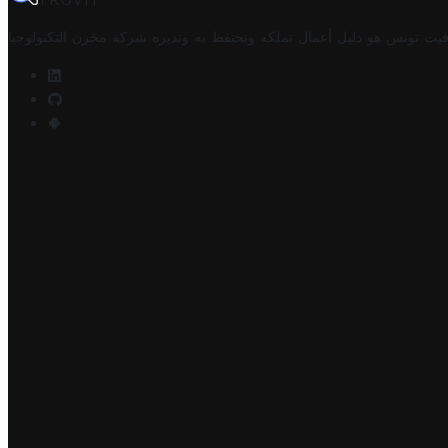
TROVIT
فيت تونس هو دليل أعمال تملكه وتحتفظ به وتديره
شركة مخزن التكنولوجيا