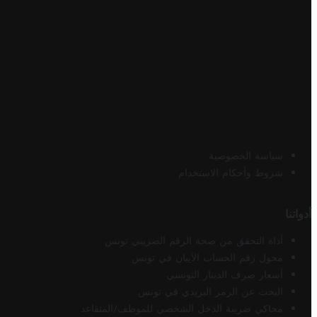
سياسة الخصوصية
شروط وأحكام الاستخدام
أدواتنا
أداة التحقق من صحة الرقم الضريبي تونس
محول رقم الحساب الآيبان في تونس
أسعار صرف الدينار التونسي
البحث عن الرمز البريدي في تونس
محاكي ضريبة الدخل الشخصي للموظف/المتقاعد