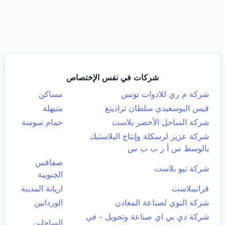
شركات في نفس الإختصاص
شركة م ري للادوات تونس
مساكن
قيس البوسعيدي سلطان ترادينغ
منيهلة
شركة الساحل الأخضر بلاست
حمام سوسة
شركة عزيز لرسكلة وإنتاج البلاستيك
بالوسط س أ ر ب ب س
صفاقس
شركة نيو بلاست
الجنوبية
قرانيبلاست
اريانة المدينة
شركة التوي لصناعة المعادن
الوردانين
شركة دي بي اي صناعة وتحويل - في
الساحلين