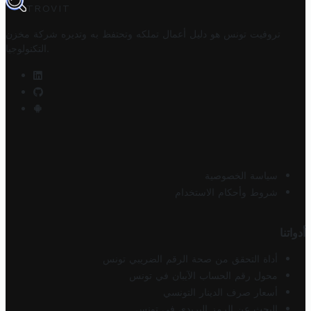
TROVIT
تروفيت تونس هو دليل أعمال تملكه وتحتفظ به وتديره
شركة مخزن
.
التكنولوجيا
سياسة الخصوصية
شروط وأحكام الاستخدام
أدواتنا
أداة التحقق من صحة الرقم الضريبي تونس
محول رقم الحساب الآيبان في تونس
أسعار صرف الدينار التونسي
البحث عن الرمز البريدي في تونس