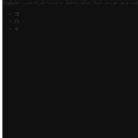
فيت تونس هو دليل أعمال تملكه وتحتفظ به وتديره
شركة مخزن التكنولوجيا