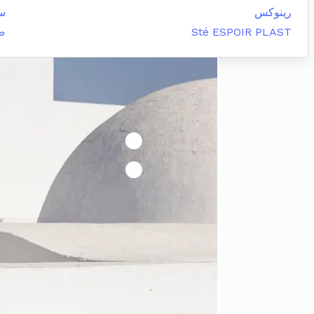
رينوكس
س
Sté ESPOIR PLAST
صي