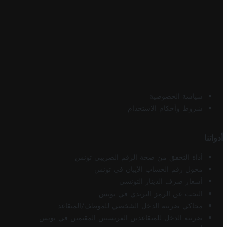
سياسة الخصوصية
شروط وأحكام الاستخدام
أدواتنا
أداة التحقق من صحة الرقم الضريبي تونس
محول رقم الحساب الآيبان في تونس
أسعار صرف الدينار التونسي
البحث عن الرمز البريدي في تونس
محاكي ضريبة الدخل الشخصي للموظف/المتقاعد
ضريبة الدخل للمتقاعدين الفرنسيين المقيمين في تونس