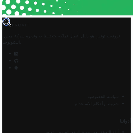
TROVIT
تروفيت تونس هو دليل أعمال تملكه وتحتفظ به وتديره
شركة مخزن
.
التكنولوجيا
سياسة الخصوصية
شروط وأحكام الاستخدام
أدواتنا
أداة التحقق من صحة الرقم الضريبي تونس