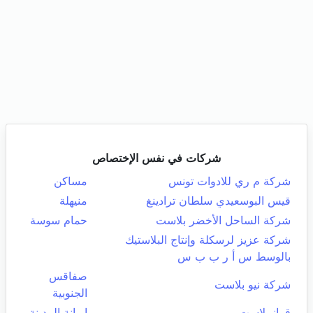
شركات في نفس الإختصاص
شركة م ري للادوات تونس
مساكن
قيس البوسعيدي سلطان ترادينغ
منيهلة
شركة الساحل الأخضر بلاست
حمام سوسة
شركة عزيز لرسكلة وإنتاج البلاستيك
بالوسط س أ ر ب ب س
صفاقس
شركة نيو بلاست
الجنوبية
قرانيبلاست
اريانة المدينة