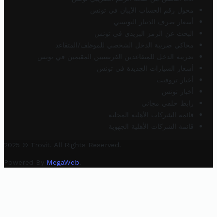
محول رقم الحساب الآيبان في تونس
أسعار صرف الدينار التونسي
البحث عن الرمز البريدي في تونس
محاكي ضريبة الدخل الشخصي للموظف/المتقاعد
ضريبة الدخل للمتقاعدين الفرنسيين المقيمين في تونس
أسعار السيارات الجديدة في تونس
أخبار تروفيت
أخبار تونس
رابط خلفي مجاني
قائمة الشركات الأهلية المحلية
قائمة الشركات الأهلية الجهوية
2025 © Trovit. All Rights Reserved.
Powered By
MegaWeb
.