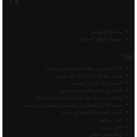
سياسة الخصوصية
شروط وأحكام الاستخدام
أدواتنا
أداة التحقق من صحة الرقم الضريبي تونس
محول رقم الحساب الآيبان في تونس
أسعار صرف الدينار التونسي
البحث عن الرمز البريدي في تونس
محاكي ضريبة الدخل الشخصي للموظف/المتقاعد
ضريبة الدخل للمتقاعدين الفرنسيين المقيمين في تونس
أسعار السيارات الجديدة في تونس
أخبار تروفيت
أخبار تونس
رابط خلفي مجاني