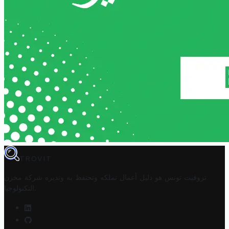
TROVIT
تروفيت تونس هو دليل أعمال تملكه وتحتفظ به وتديره
شركة مخزن
.
التكنولوجيا