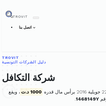
TROVIT
اتصل بنا
TROVIT
دليل الشركات التونسية
شركة التكافل
1000 د.ت
، ويقع
قم
1468149Y
.