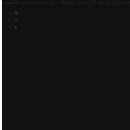
فيت تونس هو دليل أعمال تملكه وتحتفظ به وتديره
شركة مخزن التكنولوجيا