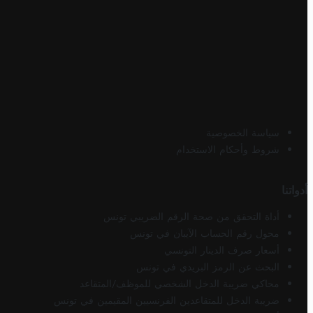
سياسة الخصوصية
شروط وأحكام الاستخدام
أدواتنا
أداة التحقق من صحة الرقم الضريبي تونس
محول رقم الحساب الآيبان في تونس
أسعار صرف الدينار التونسي
البحث عن الرمز البريدي في تونس
محاكي ضريبة الدخل الشخصي للموظف/المتقاعد
ضريبة الدخل للمتقاعدين الفرنسيين المقيمين في تونس