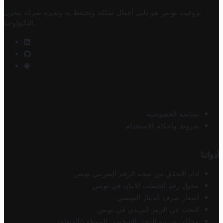
تروفيت تونس هو دليل أعمال تملكه وتحتفظ به وتديره
شركة مخزن
.
التكنولوجيا
سياسة الخصوصية
شروط وأحكام الاستخدام
أدواتنا
أداة التحقق من صحة الرقم الضريبي تونس
محول رقم الحساب الآيبان في تونس
أسعار صرف الدينار التونسي
البحث عن الرمز البريدي في تونس
محاكي ضريبة الدخل الشخصي للموظف/المتقاعد