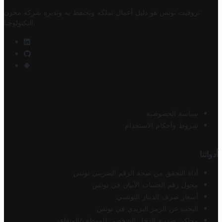
تروفيت تونس هو دليل أعمال تملكه وتحتفظ به وتديره
شركة مخزن
.
التكنولوجيا
سياسة الخصوصية
شروط وأحكام الاستخدام
أدواتنا
أداة التحقق من صحة الرقم الضريبي تونس
محول رقم الحساب الآيبان في تونس
أسعار صرف الدينار التونسي
البحث عن الرمز البريدي في تونس
محاكي ضريبة الدخل الشخصي للموظف/المتقاعد