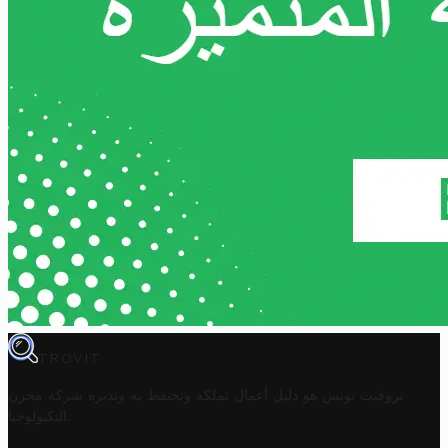
TROVIT
تروفيت تونس هو دليل أعمال تملكه وتحتفظ به وتديره
شركة مخزن
.
التكنولوجيا