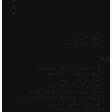
سياسة الخصوصية
شروط وأحكام الاستخدام
أدواتنا
أداة التحقق من صحة الرقم الضريبي تونس
محول رقم الحساب الآيبان في تونس
أسعار صرف الدينار التونسي
البحث عن الرمز البريدي في تونس
محاكي ضريبة الدخل الشخصي للموظف/المتقاعد
ضريبة الدخل للمتقاعدين الفرنسيين المقيمين في تونس
أسعار السيارات الجديدة في تونس
أخبار تروفيت