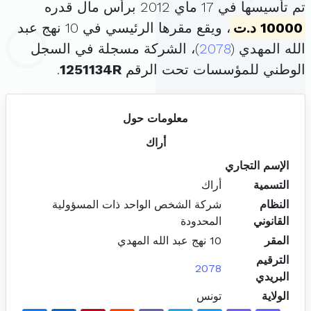
تم تأسيسها في 17 ماي 2012 برأس مال قدره
10000 د.ت
، ويقع مقرها الرئيسي في 10 نهج عبد
الله المهدي (
2078
)، الشركة مسجلة في السجل
الوطني للمؤسسات تحت الرقم
1251134R
.
معلومات حول
أراك
الإسم التجاري
التسمية
أراك
النظام
شركة الشخص الواحد ذات المسؤولية
القانوني
المحدودة
المقر
10 نهج عبد الله المهدي
الترقيم
2078
البريدي
الولاية
تونس