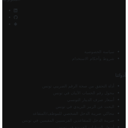
سياسة الخصوصية
شروط وأحكام الاستخدام
أدواتنا
أداة التحقق من صحة الرقم الضريبي تونس
محول رقم الحساب الآيبان في تونس
أسعار صرف الدينار التونسي
البحث عن الرمز البريدي في تونس
محاكي ضريبة الدخل الشخصي للموظف/المتقاعد
ضريبة الدخل للمتقاعدين الفرنسيين المقيمين في تونس
أسعار السيارات الجديدة في تونس