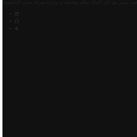
فيت تونس هو دليل أعمال تملكه وتحتفظ به وتديره
شركة مخزن التكنولوجيا