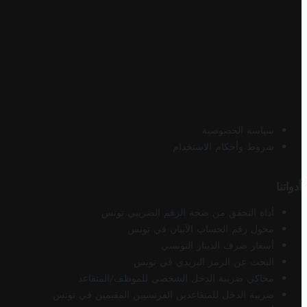
سياسة الخصوصية
شروط وأحكام الاستخدام
أدواتنا
أداة التحقق من صحة الرقم الضريبي تونس
محول رقم الحساب الآيبان في تونس
أسعار صرف الدينار التونسي
البحث عن الرمز البريدي في تونس
محاكي ضريبة الدخل الشخصي للموظف/المتقاعد
ضريبة الدخل للمتقاعدين الفرنسيين المقيمين في تونس