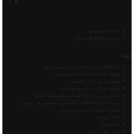
سياسة الخصوصية
شروط وأحكام الاستخدام
أدواتنا
أداة التحقق من صحة الرقم الضريبي تونس
محول رقم الحساب الآيبان في تونس
أسعار صرف الدينار التونسي
البحث عن الرمز البريدي في تونس
محاكي ضريبة الدخل الشخصي للموظف/المتقاعد
ضريبة الدخل للمتقاعدين الفرنسيين المقيمين في تونس
أسعار السيارات الجديدة في تونس
أخبار تروفيت
أخبار تونس
رابط خلفي مجاني