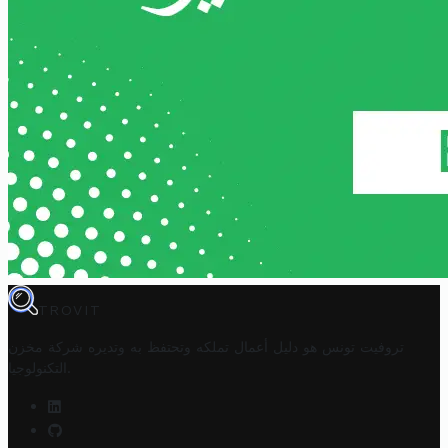
TROVIT
تروفيت تونس هو دليل أعمال تملكه وتحتفظ به وتديره
شركة مخزن
.
التكنولوجيا