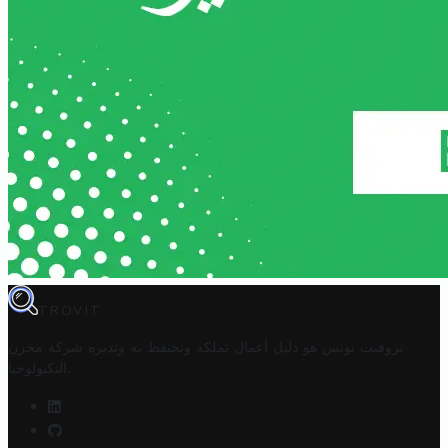
TROVIT
تروفيت تونس هو دليل أعمال تملكه وتحتفظ به وتديره
شركة مخزن
.
التكنولوجيا