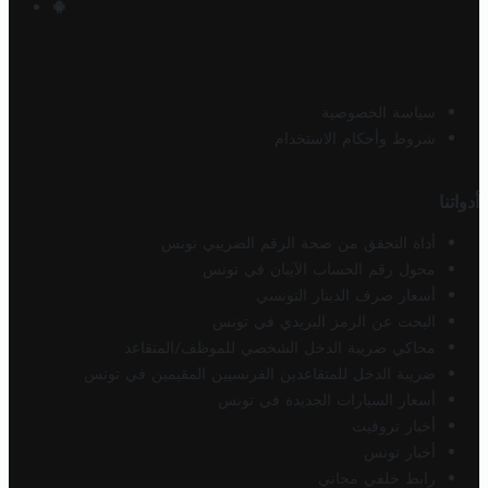
سياسة الخصوصية
شروط وأحكام الاستخدام
أدواتنا
أداة التحقق من صحة الرقم الضريبي تونس
محول رقم الحساب الآيبان في تونس
أسعار صرف الدينار التونسي
البحث عن الرمز البريدي في تونس
محاكي ضريبة الدخل الشخصي للموظف/المتقاعد
ضريبة الدخل للمتقاعدين الفرنسيين المقيمين في تونس
أسعار السيارات الجديدة في تونس
أخبار تروفيت
أخبار تونس
رابط خلفي مجاني