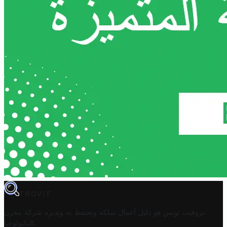
TROVIT
تروفيت تونس هو دليل أعمال تملكه وتحتفظ به وتديره
شركة مخزن
.
التكنولوجيا