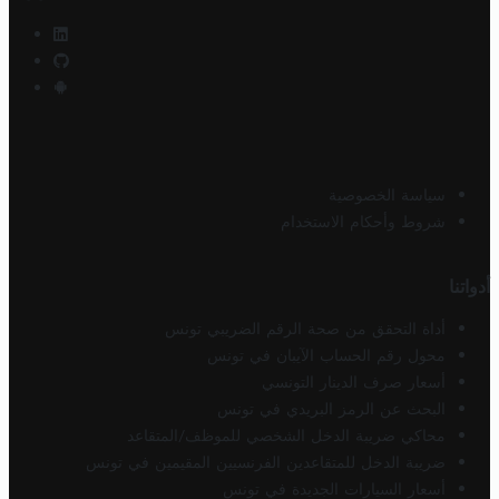
سياسة الخصوصية
شروط وأحكام الاستخدام
أدواتنا
أداة التحقق من صحة الرقم الضريبي تونس
محول رقم الحساب الآيبان في تونس
أسعار صرف الدينار التونسي
البحث عن الرمز البريدي في تونس
محاكي ضريبة الدخل الشخصي للموظف/المتقاعد
ضريبة الدخل للمتقاعدين الفرنسيين المقيمين في تونس
أسعار السيارات الجديدة في تونس