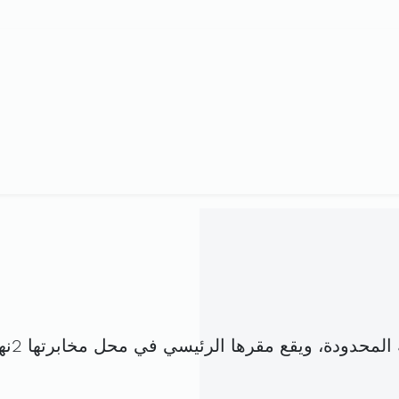
ع مقرها الرئيسي في محل مخابرتها 2نهج ابن منظور نوتردام (