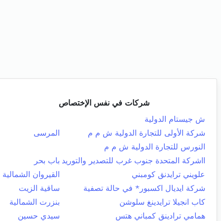
شركات في نفس الإختصاص
ش جيستام الدولية
شركة الأولى للتجارة الدولية ش م م
المرسى
النورس للتجارة الدولية ش م م
ااشركة المتحدة جنوب غرب للتصدير والتوريد
باب بحر
علويني ترايدنق كومبني
القيروان الشمالية
شركة ايديال اكسبور* في حالة تصفية
ساقية الزيت
كاب انجيلا ترايدينغ سلوشن
بنزرت الشمالية
همامي ترادينق كمباني هتس
سيدي حسين