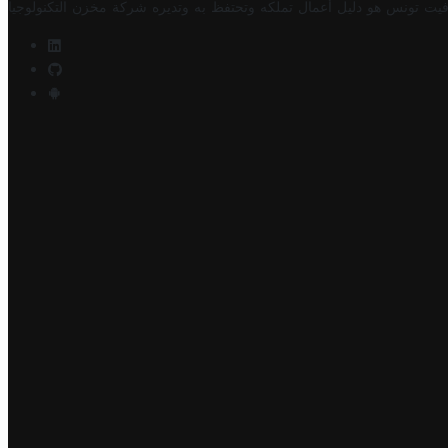
فيت تونس هو دليل أعمال تملكه وتحتفظ به وتديره
شركة مخزن التكنولوجيا