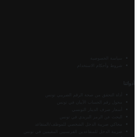
سياسة الخصوصية
شروط وأحكام الاستخدام
أدواتنا
أداة التحقق من صحة الرقم الضريبي تونس
محول رقم الحساب الآيبان في تونس
أسعار صرف الدينار التونسي
البحث عن الرمز البريدي في تونس
محاكي ضريبة الدخل الشخصي للموظف/المتقاعد
ضريبة الدخل للمتقاعدين الفرنسيين المقيمين في تونس