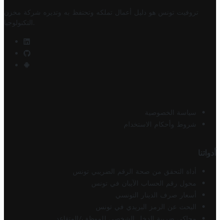
تروفيت تونس هو دليل أعمال تملكه وتحتفظ به وتديره
شركة مخزن
.
التكنولوجيا
سياسة الخصوصية
شروط وأحكام الاستخدام
أدواتنا
أداة التحقق من صحة الرقم الضريبي تونس
محول رقم الحساب الآيبان في تونس
أسعار صرف الدينار التونسي
البحث عن الرمز البريدي في تونس
محاكي ضريبة الدخل الشخصي للموظف/المتقاعد