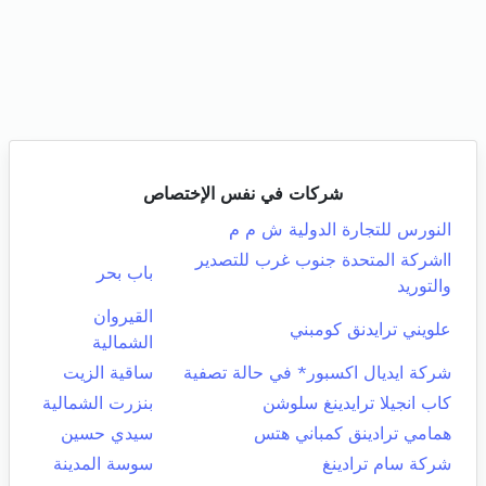
شركات في نفس الإختصاص
النورس للتجارة الدولية ش م م
ااشركة المتحدة جنوب غرب للتصدير
باب بحر
والتوريد
القيروان
علويني ترايدنق كومبني
الشمالية
شركة ايديال اكسبور* في حالة تصفية
ساقية الزيت
كاب انجيلا ترايدينغ سلوشن
بنزرت الشمالية
همامي ترادينق كمباني هتس
سيدي حسين
شركة سام ترادينغ
سوسة المدينة