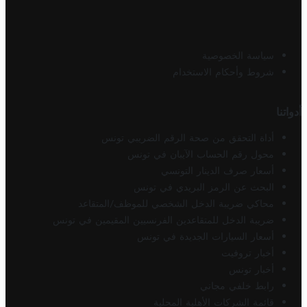
سياسة الخصوصية
شروط وأحكام الاستخدام
أدواتنا
أداة التحقق من صحة الرقم الضريبي تونس
محول رقم الحساب الآيبان في تونس
أسعار صرف الدينار التونسي
البحث عن الرمز البريدي في تونس
محاكي ضريبة الدخل الشخصي للموظف/المتقاعد
ضريبة الدخل للمتقاعدين الفرنسيين المقيمين في تونس
أسعار السيارات الجديدة في تونس
أخبار تروفيت
أخبار تونس
رابط خلفي مجاني
قائمة الشركات الأهلية المحلية