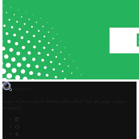
TROVIT
تروفيت تونس هو دليل أعمال تملكه وتحتفظ به وتديره
شركة مخزن
.
التكنولوجيا