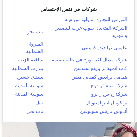
شركات في نفس الإختصاص
النورس للتجارة الدولية ش م م
ااشركة المتحدة جنوب غرب للتصدير
باب بحر
والتوريد
القيروان
علويني ترايدنق كومبني
الشمالية
شركة ايديال اكسبور* في حالة تصفية
ساقية الزيت
كاب انجيلا ترايدينغ سلوشن
بنزرت الشمالية
همامي ترادينق كمباني هتس
سيدي حسين
شركة سام ترادينغ
سوسة المدينة
شركة ج س ر برو
سوسة المدينة
تونكوبال انترناشيونال
نابل
أندوس بارتس سولوشن
باب بحر