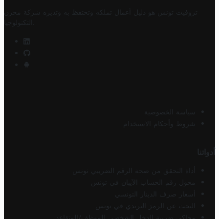
تروفيت تونس هو دليل أعمال تملكه وتحتفظ به وتديره
شركة مخزن
.
التكنولوجيا
سياسة الخصوصية
شروط وأحكام الاستخدام
أدواتنا
أداة التحقق من صحة الرقم الضريبي تونس
محول رقم الحساب الآيبان في تونس
أسعار صرف الدينار التونسي
البحث عن الرمز البريدي في تونس
محاكي ضريبة الدخل الشخصي للموظف/المتقاعد