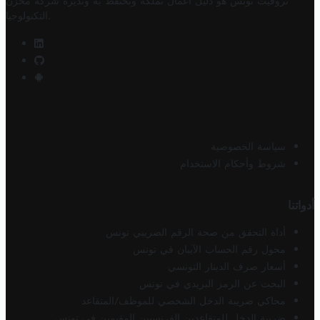
تروفيت تونس هو دليل أعمال تملكه وتحتفظ به وتديره
شركة مخزن
.
التكنولوجيا
سياسة الخصوصية
شروط وأحكام الاستخدام
أدواتنا
أداة التحقق من صحة الرقم الضريبي تونس
محول رقم الحساب الآيبان في تونس
أسعار صرف الدينار التونسي
البحث عن الرمز البريدي في تونس
محاكي ضريبة الدخل الشخصي للموظف/المتقاعد
ضريبة الدخل للمتقاعدين الفرنسيين المقيمين في تونس