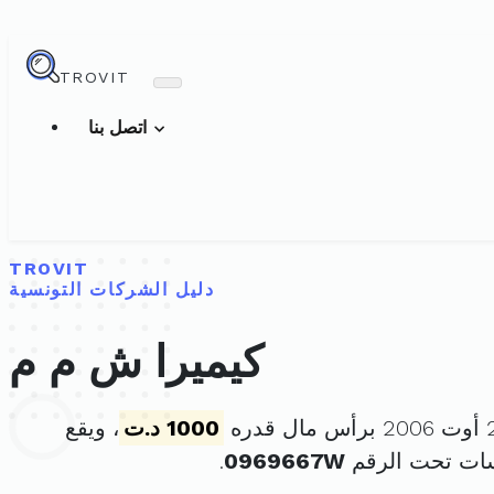
TROVIT
اتصل بنا
TROVIT
دليل الشركات التونسية
كيميرا ش م م
1000 د.ت
، ويقع
سات تحت الرقم
0969667W
.