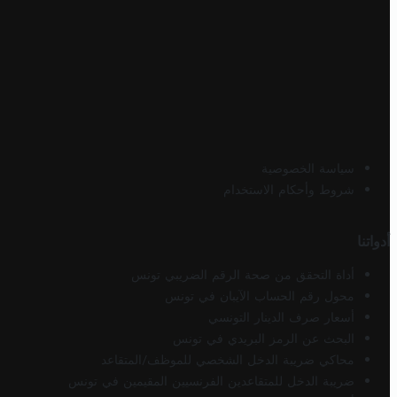
سياسة الخصوصية
شروط وأحكام الاستخدام
أدواتنا
أداة التحقق من صحة الرقم الضريبي تونس
محول رقم الحساب الآيبان في تونس
أسعار صرف الدينار التونسي
البحث عن الرمز البريدي في تونس
محاكي ضريبة الدخل الشخصي للموظف/المتقاعد
ضريبة الدخل للمتقاعدين الفرنسيين المقيمين في تونس