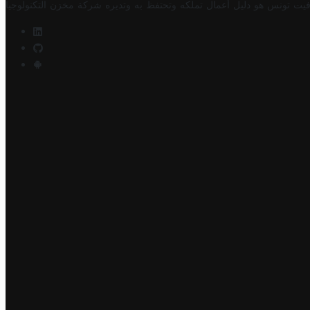
فيت تونس هو دليل أعمال تملكه وتحتفظ به وتديره
شركة مخزن التكنولوجيا