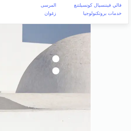
فالي فيننسيال كونسيلتنغ
المرسى
خدمات بروتكنولوجيا
زغوان