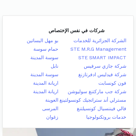
شركات في نفس الإختصاص
الشركة الجزائرية للخدمات
بو مهل البساتين
STE M.R.G Management
حمام سوسة
STE SMART IMPACT
سوسة المدينة
شركة جازي سرفيس
نابل
شركة فيدليس ادفرتازنغ
سوسة المدينة
فون كونسابت
اريانة المدينة
شركة جب ماركتنغ سوليوشن
اريانة المدينة
مسترلي أند ستراتجيك كونسولتينغ
العوينة
فالي فيننسيال كونسيلتنغ
المرسى
خدمات بروتكنولوجيا
زغوان