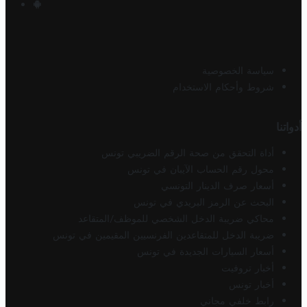
سياسة الخصوصية
شروط وأحكام الاستخدام
أدواتنا
أداة التحقق من صحة الرقم الضريبي تونس
محول رقم الحساب الآيبان في تونس
أسعار صرف الدينار التونسي
البحث عن الرمز البريدي في تونس
محاكي ضريبة الدخل الشخصي للموظف/المتقاعد
ضريبة الدخل للمتقاعدين الفرنسيين المقيمين في تونس
أسعار السيارات الجديدة في تونس
أخبار تروفيت
أخبار تونس
رابط خلفي مجاني