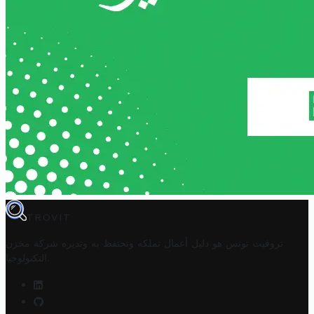
TROVIT
تروفيت تونس هو دليل أعمال تملكه وتحتفظ به وتديره
شركة مخزن
.
التكنولوجيا