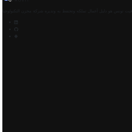
TROVIT
فيت تونس هو دليل أعمال تملكه وتحتفظ به وتديره
شركة مخزن التكنولوجيا