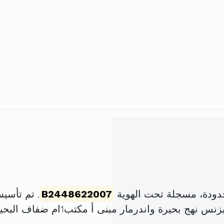
دودة، مسجلة تحت الهوية
B2448622007
. تم تأسيسها في 9 جويلية
يرة واندرمار مبنى أ مكتب1ام ضفاف البحيرة (