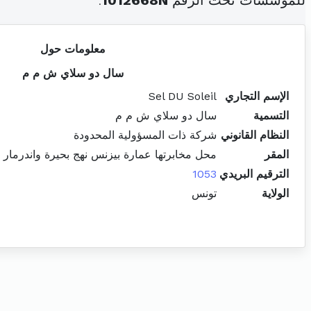
للمؤسسات تحت الرقم
1012668N
.
معلومات حول
سال دو سلاي ش م م
الإسم التجاري
Sel DU Soleil
التسمية
سال دو سلاي ش م م
النظام القانوني
شركة ذات المسؤولية المحدودة
المقر
محل مخابرتها عمارة بيزنس نهج بحيرة واندرمار مبنى أ مكتب1
الترقيم البريدي
1053
الولاية
تونس