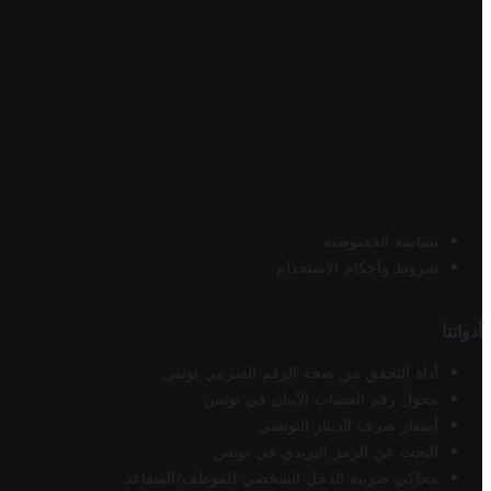
سياسة الخصوصية
شروط وأحكام الاستخدام
أدواتنا
أداة التحقق من صحة الرقم الضريبي تونس
محول رقم الحساب الآيبان في تونس
أسعار صرف الدينار التونسي
البحث عن الرمز البريدي في تونس
محاكي ضريبة الدخل الشخصي للموظف/المتقاعد