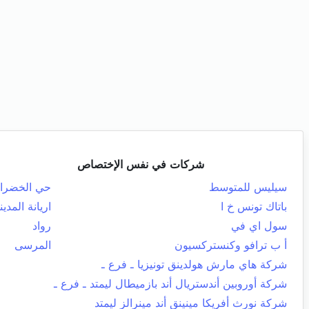
شركات في نفس الإختصاص
سيليس للمتوسط
حي الخضراء
باتاك تونس خ ا
اريانة المدين
سول اي في
رواد
أ ب ترافو وكنستركسيون
المرسى
شركة هاي مارش هولدينق تونيزيا ـ فرع ـ
شركة أوروبين أندستريال أند بازميطال ليمتد ـ فرع ـ
شركة نورث أفريكا مينينق أند مينرالز ليمتد