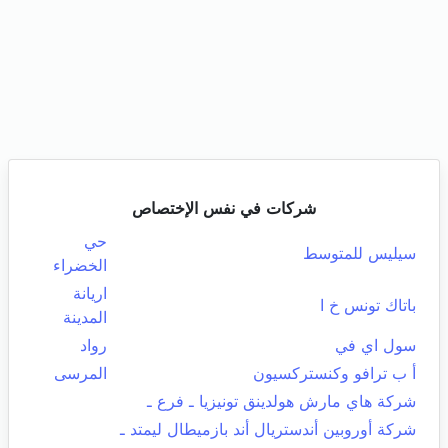
شركات في نفس الإختصاص
حي
سيليس للمتوسط
الخضراء
اريانة
باتاك تونس خ ا
المدينة
سول اي في
رواد
أ ب ترافو وكنستركسيون
المرسى
شركة هاي مارش هولدينق تونيزيا ـ فرع ـ
شركة أوروبين أندستريال أند بازميطال ليمتد ـ