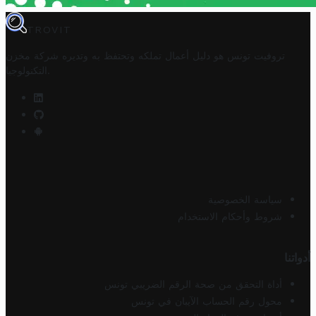
TROVIT
تروفيت تونس هو دليل أعمال تملكه وتحتفظ به وتديره
شركة مخزن
.
التكنولوجيا
سياسة الخصوصية
شروط وأحكام الاستخدام
أدواتنا
أداة التحقق من صحة الرقم الضريبي تونس
محول رقم الحساب الآيبان في تونس