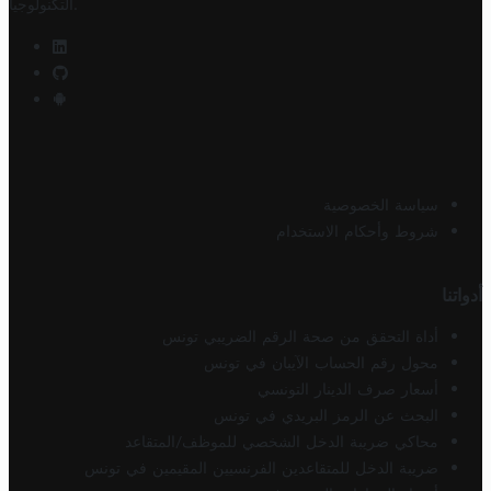
.
التكنولوجيا
سياسة الخصوصية
شروط وأحكام الاستخدام
أدواتنا
أداة التحقق من صحة الرقم الضريبي تونس
محول رقم الحساب الآيبان في تونس
أسعار صرف الدينار التونسي
البحث عن الرمز البريدي في تونس
محاكي ضريبة الدخل الشخصي للموظف/المتقاعد
ضريبة الدخل للمتقاعدين الفرنسيين المقيمين في تونس