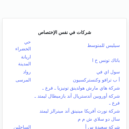
شركات في نفس الإختصاص
حي
سيليس للمتوسط
الخضراء
اريانة
باتاك تونس خ ا
المدينة
سول اي في
رواد
أ ب ترافو وكنستركسيون
المرسى
شركة هاي مارش هولدينق تونيزيا ـ فرع ـ
شركة أوروبين أندستريال أند بازميطال ليمتد ـ
فرع ـ
شركة نورث أفريكا مينينق أند مينرالز ليمتد
سال دو سلاي ش م م
شركة سعيدة س أ
الساحلين