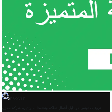
TROVIT
تروفيت تونس هو دليل أعمال تملكه وتحتفظ به وتديره
شركة مخزن