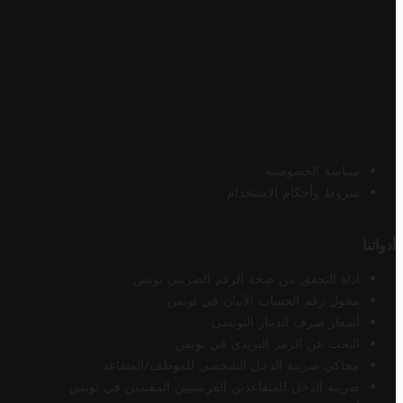
سياسة الخصوصية
شروط وأحكام الاستخدام
أدواتنا
أداة التحقق من صحة الرقم الضريبي تونس
محول رقم الحساب الآيبان في تونس
أسعار صرف الدينار التونسي
البحث عن الرمز البريدي في تونس
محاكي ضريبة الدخل الشخصي للموظف/المتقاعد
ضريبة الدخل للمتقاعدين الفرنسيين المقيمين في تونس