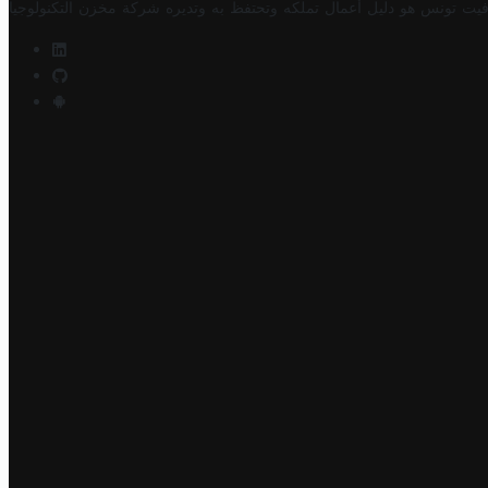
فيت تونس هو دليل أعمال تملكه وتحتفظ به وتديره
شركة مخزن التكنولوجيا