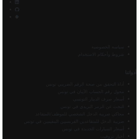
سياسة الخصوصية
شروط وأحكام الاستخدام
أدواتنا
أداة التحقق من صحة الرقم الضريبي تونس
محول رقم الحساب الآيبان في تونس
أسعار صرف الدينار التونسي
البحث عن الرمز البريدي في تونس
محاكي ضريبة الدخل الشخصي للموظف/المتقاعد
ضريبة الدخل للمتقاعدين الفرنسيين المقيمين في تونس
أسعار السيارات الجديدة في تونس
أخبار تروفيت