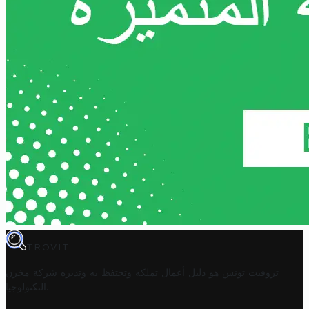
TROVIT
تروفيت تونس هو دليل أعمال تملكه وتحتفظ به وتديره
شركة مخزن
.
التكنولوجيا