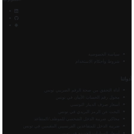
سياسة الخصوصية
شروط وأحكام الاستخدام
أدواتنا
أداة التحقق من صحة الرقم الضريبي تونس
محول رقم الحساب الآيبان في تونس
أسعار صرف الدينار التونسي
البحث عن الرمز البريدي في تونس
محاكي ضريبة الدخل الشخصي للموظف/المتقاعد
ضريبة الدخل للمتقاعدين الفرنسيين المقيمين في تونس
أسعار السيارات الجديدة في تونس