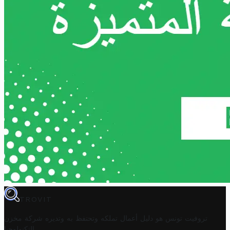
TROVIT
تروفيت تونس هو دليل أعمال تملكه وتحتفظ به وتديره
شركة مخزن
.
التكنولوجيا