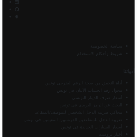
سياسة الخصوصية
شروط وأحكام الاستخدام
أدواتنا
أداة التحقق من صحة الرقم الضريبي تونس
محول رقم الحساب الآيبان في تونس
أسعار صرف الدينار التونسي
البحث عن الرمز البريدي في تونس
محاكي ضريبة الدخل الشخصي للموظف/المتقاعد
ضريبة الدخل للمتقاعدين الفرنسيين المقيمين في تونس
أسعار السيارات الجديدة في تونس
أخبار تروفيت