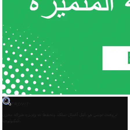
TROVIT
تروفيت تونس هو دليل أعمال تملكه وتحتفظ به وتديره
شركة مخزن
.
التكنولوجيا