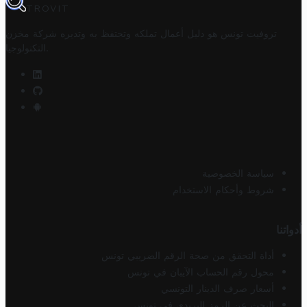
TROVIT
تروفيت تونس هو دليل أعمال تملكه وتحتفظ به وتديره
شركة مخزن
.
التكنولوجيا
سياسة الخصوصية
شروط وأحكام الاستخدام
أدواتنا
أداة التحقق من صحة الرقم الضريبي تونس
محول رقم الحساب الآيبان في تونس
أسعار صرف الدينار التونسي
البحث عن الرمز البريدي في تونس