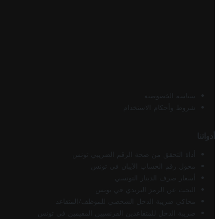
سياسة الخصوصية
شروط وأحكام الاستخدام
أدواتنا
أداة التحقق من صحة الرقم الضريبي تونس
محول رقم الحساب الآيبان في تونس
أسعار صرف الدينار التونسي
البحث عن الرمز البريدي في تونس
محاكي ضريبة الدخل الشخصي للموظف/المتقاعد
ضريبة الدخل للمتقاعدين الفرنسيين المقيمين في تونس