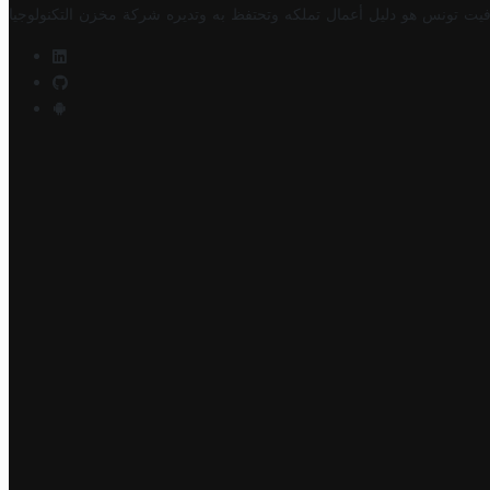
فيت تونس هو دليل أعمال تملكه وتحتفظ به وتديره
شركة مخزن التكنولوجيا