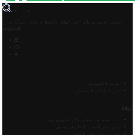
TROVIT
تروفيت تونس هو دليل أعمال تملكه وتحتفظ به وتديره
شركة مخزن
.
التكنولوجيا
سياسة الخصوصية
شروط وأحكام الاستخدام
أدواتنا
أداة التحقق من صحة الرقم الضريبي تونس
محول رقم الحساب الآيبان في تونس
أسعار صرف الدينار التونسي